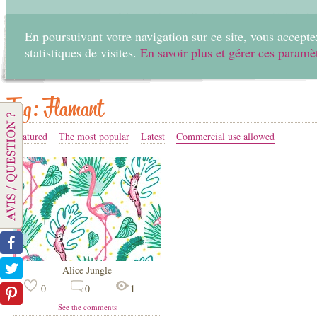
En poursuivant votre navigation sur ce site, vous acceptez
statistiques de visites.
En savoir plus et gérer ces paramè
Home
Create
Tag: Flamant
Featured
The most popular
Latest
Commercial use allowed
Alice Jungle
0
0
1
See the comments