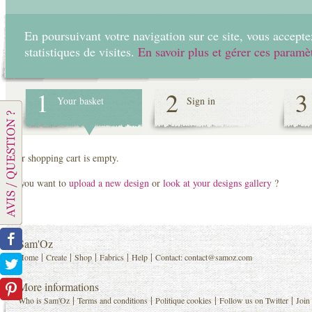
En poursuivant votre navigation sur ce site, vous acceptez
statistiques de visites.
En savoir plus et gérer ces paramè
Home
Create
1
2
3
Your basket
Sign in
Your shopping cart is empty.
Do you want to
upload a new design
or
look at your designs gallery
?
Sam'Oz
|
|
|
|
|
Home
Create
Shop
Fabrics
Help
Contact:
contact@samoz.com
More informations
|
|
|
|
Who is Sam'Oz
Terms and conditions
Politique cookies
Follow us on Twitter
Join