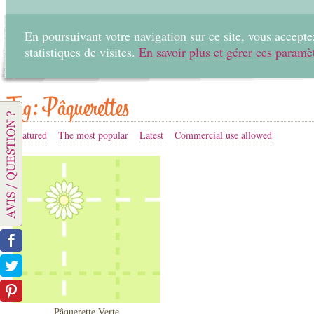
En poursuivant votre navigation sur ce site, vous acceptez
statistiques de visites.
En savoir plus et gérer ces paramè
Home
Create
Tag: Pâquerettes
Featured
The most popular
Latest
Commercial use allowed
Pâquerette Verte