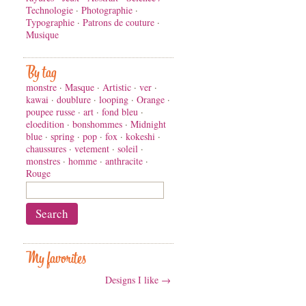
Technologie
·
Photographie
·
Typographie
·
Patrons de couture
·
Musique
By tag
monstre
·
Masque
·
Artistic
·
ver
·
kawai
·
doublure
·
looping
·
Orange
·
poupee russe
·
art
·
fond bleu
·
eloedition
·
bonshommes
·
Midnight
blue
·
spring
·
pop
·
fox
·
kokeshi
·
chaussures
·
vetement
·
soleil
·
monstres
·
homme
·
anthracite
·
Rouge
My favorites
Designs I like →