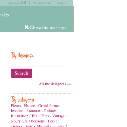
|
|
Français
Registration
Login
item in
your cart
r des
Close the message
Log in
By designer
All the designers →
By category
Fleurs
·
Nature
·
Grand format
·
Insolite
·
Animaux
·
Enfants
·
Illustration / BD
·
Fêtes
·
Vintage
·
Nourriture / boissons
·
Pois et
rayures
·
Jeux
·
Abstrait
·
Science /