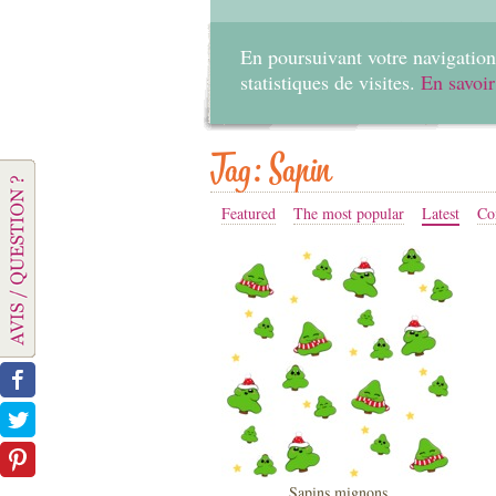
En poursuivant votre navigation 
statistiques de visites.
En savoir
Tag: Sapin
Featured
The most popular
Latest
Co
Sapins mignons