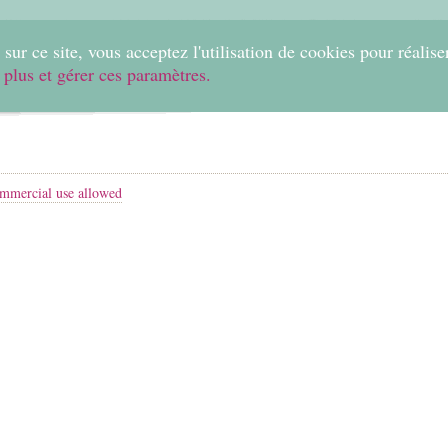
0
sur ce site, vous acceptez l'utilisation de cookies pour réalise
 plus et gérer ces paramètres.
Home
Create
Shop
Fabrics
Help
mmercial use allowed