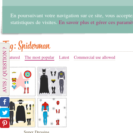
En poursuivant votre navigation sur ce site, vous acceptez
statistiques de visites.
En savoir plus et gérer ces paramè
Home
Create
Tag: Spiderman
Featured
The most popular
Latest
Commercial use allowed
Super Dressing