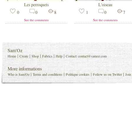
Les perroquets
L'oiseau
0
0
8
1
0
7
See the comments
See the comments
Sam'Oz
|
|
|
|
|
Home
Create
Shop
Fabrics
Help
Contact:
contact@samoz.com
More informations
|
|
|
|
Who is Sam'Oz
Terms and conditions
Politique cookies
Follow us on Twitter
Join