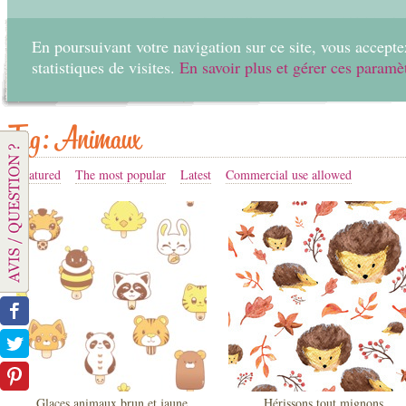
En poursuivant votre navigation sur ce site, vous acceptez
statistiques de visites.
En savoir plus et gérer ces paramè
Home
Create
Tag: Animaux
Featured
The most popular
Latest
Commercial use allowed
Glaces animaux brun et jaune
Hérissons tout mignons