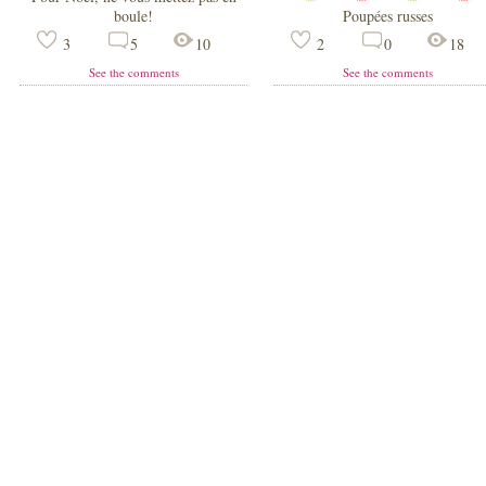
boule!
Poupées russes
3
5
10
2
0
18
See the comments
See the comments