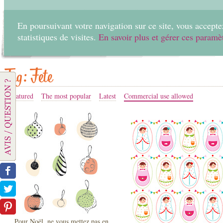
En poursuivant votre navigation sur ce site, vous acceptez
statistiques de visites.
En savoir plus et gérer ces paramè
Home
Create
Tag: Fete
Featured
The most popular
Latest
Commercial use allowed
Pour Noël, ne vous mettez pas en