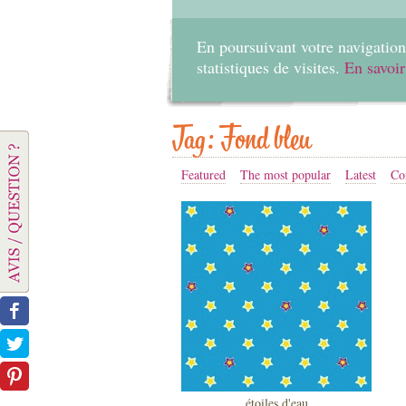
En poursuivant votre navigation 
statistiques de visites.
En savoir
Tag: Fond bleu
Featured
The most popular
Latest
Co
étoiles d'eau