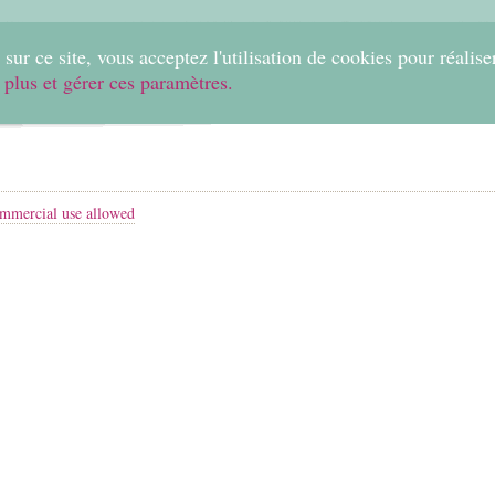
0
sur ce site, vous acceptez l'utilisation de cookies pour réalise
 plus et gérer ces paramètres.
Home
Create
Shop
Fabrics
Help
mmercial use allowed