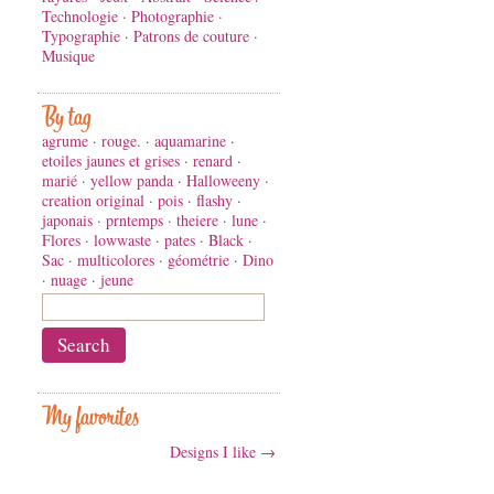
Technologie
·
Photographie
·
Typographie
·
Patrons de couture
·
Musique
By tag
agrume
·
rouge.
·
aquamarine
·
etoiles jaunes et grises
·
renard
·
marié
·
yellow panda
·
Halloweeny
·
creation original
·
pois
·
flashy
·
japonais
·
prntemps
·
theiere
·
lune
·
Flores
·
lowwaste
·
pates
·
Black
·
Sac
·
multicolores
·
géométrie
·
Dino
·
nuage
·
jeune
My favorites
Designs I like →