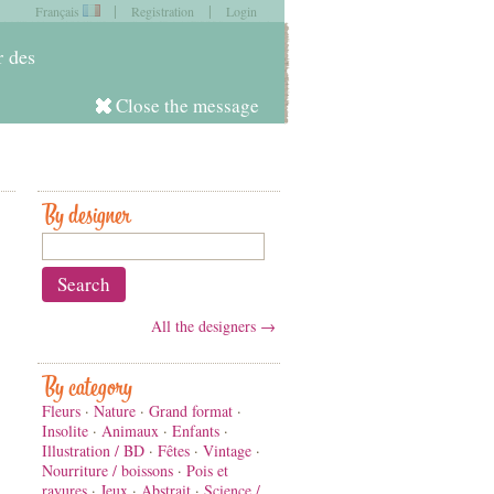
|
|
Français
Registration
Login
item in
your cart
r des
Close the message
Log in
By designer
All the designers →
By category
Fleurs
·
Nature
·
Grand format
·
Insolite
·
Animaux
·
Enfants
·
Illustration / BD
·
Fêtes
·
Vintage
·
Nourriture / boissons
·
Pois et
rayures
·
Jeux
·
Abstrait
·
Science /