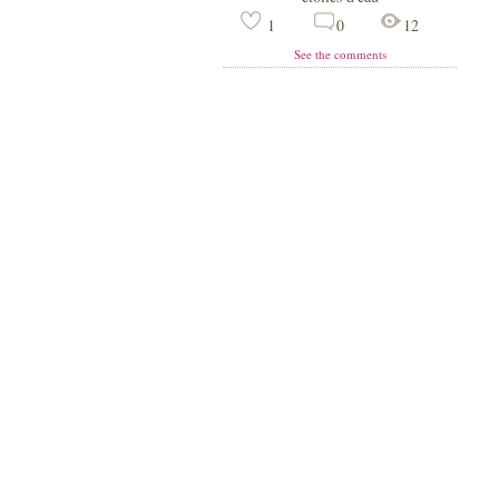
1
0
12
See the comments