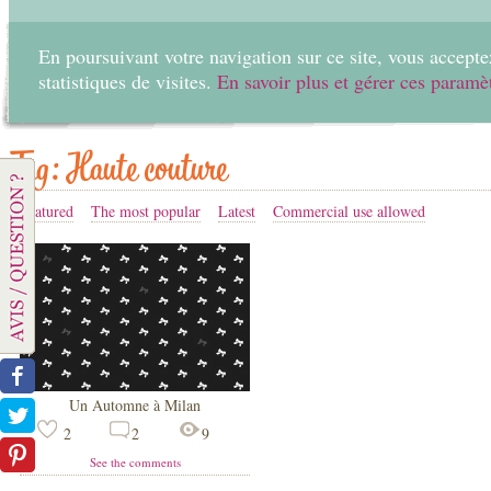
En poursuivant votre navigation sur ce site, vous acceptez
statistiques de visites.
En savoir plus et gérer ces paramè
Home
Create
Tag: Haute couture
Featured
The most popular
Latest
Commercial use allowed
Un Automne à Milan
2
2
9
See the comments