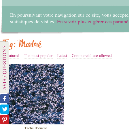
En poursuivant votre navigation sur ce site, vous acceptez
statistiques de visites.
En savoir plus et gérer ces paramè
Home
Create
Tag: Marbré
Featured
The most popular
Latest
Commercial use allowed
Tâche d’encre