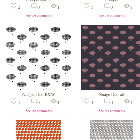
2
0
1
5
0
1
See the comments
See the comments
Nuages Dco B&W
Nuage Dcorail
1
0
1
1
0
1
See the comments
See the comments