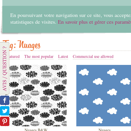
En poursuivant votre navigation sur ce site, vous acceptez
statistiques de visites.
En savoir plus et gérer ces paramè
Home
Create
Tag: Nuages
Featured
The most popular
Latest
Commercial use allowed
Nuages B&W
Nuages