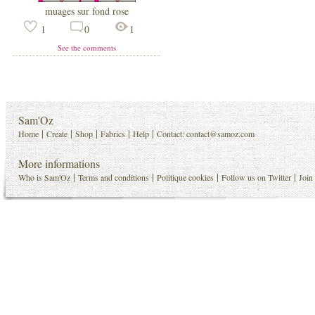
muages sur fond rose
1
0
1
See the comments
Sam'Oz
|
|
|
|
|
Home
Create
Shop
Fabrics
Help
Contact:
contact@samoz.com
More informations
|
|
|
|
Who is Sam'Oz
Terms and conditions
Politique cookies
Follow us on Twitter
Join