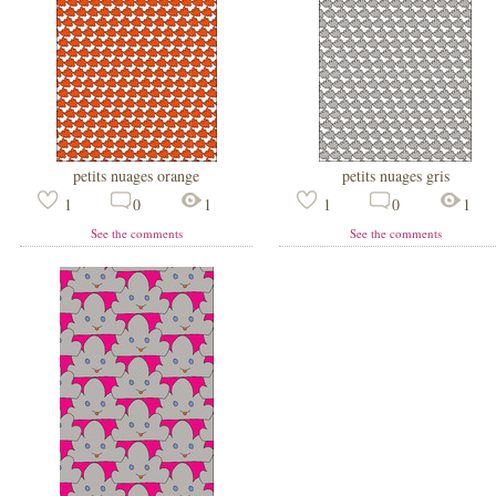
petits nuages orange
petits nuages gris
1
0
1
1
0
1
See the comments
See the comments