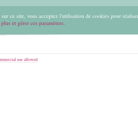
0
sur ce site, vous acceptez l'utilisation de cookies pour réalise
 plus et gérer ces paramètres.
Home
Create
Shop
Fabrics
Help
mmercial use allowed