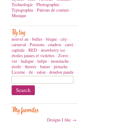
Technologie
·
Photographie
·
Typographie
·
Patrons de couture
·
Musique
By tag
nouvel an
·
bulles
·
brique
·
city
·
carnaval
·
Poissons
·
cuadros
·
carré
·
capitale
·
RED
·
strawberry ice
·
étoiles jaunes et violettes
·
Zorro
·
ver
·
ludique
·
tulipe
·
moustache
·
etoile
·
theiere
·
baiser
·
pistache
·
Licorne
·
ile
·
salon
·
doudou panda
My favorites
Designs I like →