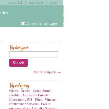
|
|
Français
Registration
Login
item in
your cart
r des
Close the message
Log in
By designer
All the designers →
By category
Fleurs
·
Nature
·
Grand format
·
Insolite
·
Animaux
·
Enfants
·
Illustration / BD
·
Fêtes
·
Vintage
·
Nourriture / boissons
·
Pois et
rayures
·
Jeux
·
Abstrait
·
Science /