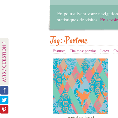
En poursuivant votre navigation 
statistiques de visites.
En savoir
Tag: Pantone
Featured
The most popular
Latest
Co
Tropical patchwork