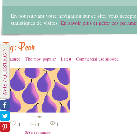
En poursuivant votre navigation sur ce site, vous acceptez
statistiques de visites.
En savoir plus et gérer ces paramè
Home
Create
Tag: Pear
Featured
The most popular
Latest
Commercial use allowed
poire
0
0
1
See the comments