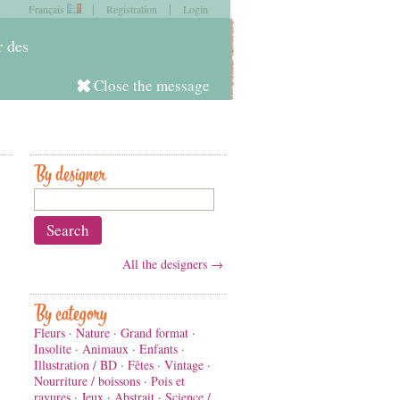
|
|
Français
Registration
Login
item in
your cart
r des
Close the message
Log in
By designer
All the designers →
By category
Fleurs
·
Nature
·
Grand format
·
Insolite
·
Animaux
·
Enfants
·
Illustration / BD
·
Fêtes
·
Vintage
·
Nourriture / boissons
·
Pois et
rayures
·
Jeux
·
Abstrait
·
Science /