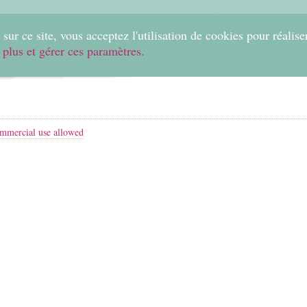
0
sur ce site, vous acceptez l'utilisation de cookies pour réalise
 plus et gérer ces paramètres.
Home
Create
Shop
Fabrics
Help
mmercial use allowed