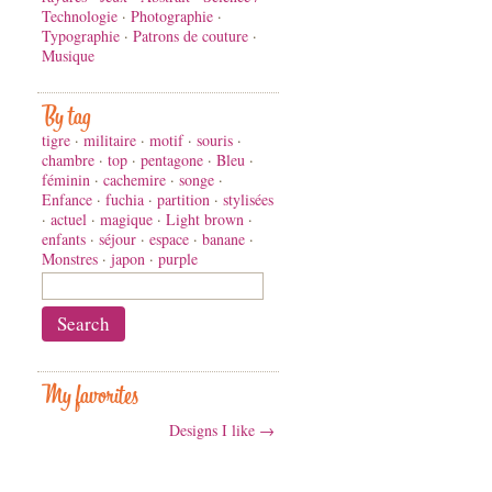
Technologie
·
Photographie
·
Typographie
·
Patrons de couture
·
Musique
By tag
tigre
·
militaire
·
motif
·
souris
·
chambre
·
top
·
pentagone
·
Bleu
·
féminin
·
cachemire
·
songe
·
Enfance
·
fuchia
·
partition
·
stylisées
·
actuel
·
magique
·
Light brown
·
enfants
·
séjour
·
espace
·
banane
·
Monstres
·
japon
·
purple
My favorites
Designs I like →