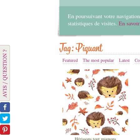
En poursuivant votre navigation 
statistiques de visites.
En savoir
Tag: Piquant
Featured
The most popular
Latest
Co
Hérissons tout mignons