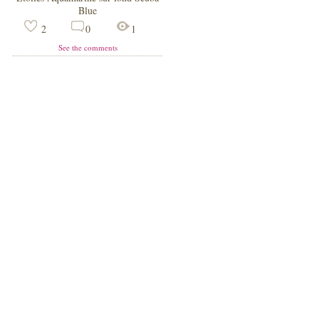
Blue
2
0
1
See the comments