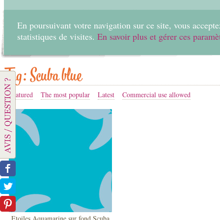
En poursuivant votre navigation sur ce site, vous acceptez
statistiques de visites.
En savoir plus et gérer ces paramè
Home
Create
Tag: Scuba blue
Featured
The most popular
Latest
Commercial use allowed
Etoiles Aquamarine sur fond Scuba