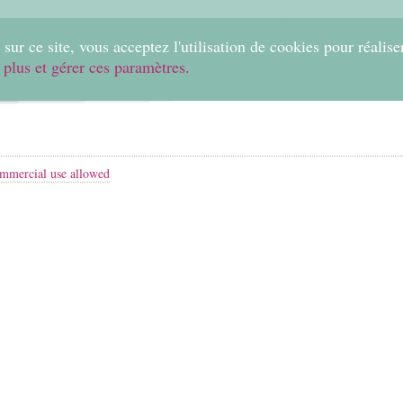
0
sur ce site, vous acceptez l'utilisation de cookies pour réalise
 plus et gérer ces paramètres.
Home
Create
Shop
Fabrics
Help
mmercial use allowed