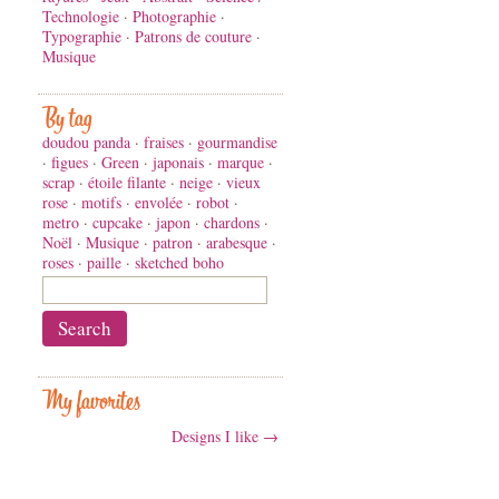
Technologie
·
Photographie
·
Typographie
·
Patrons de couture
·
Musique
By tag
doudou panda
·
fraises
·
gourmandise
·
figues
·
Green
·
japonais
·
marque
·
scrap
·
étoile filante
·
neige
·
vieux
rose
·
motifs
·
envolée
·
robot
·
metro
·
cupcake
·
japon
·
chardons
·
Noël
·
Musique
·
patron
·
arabesque
·
roses
·
paille
·
sketched boho
My favorites
Designs I like →