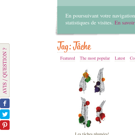
En poursuivant votre navigation 
statistiques de visites.
En savoir
Tag: Tâche
Featured
The most popular
Latest
Co
Les tâches plumées!