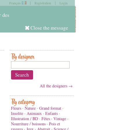
|
|
Français
Registration
Login
item in
your cart
r des
Close the message
Log in
By designer
All the designers →
By category
Fleurs
·
Nature
·
Grand format
·
Insolite
·
Animaux
·
Enfants
·
Illustration / BD
·
Fêtes
·
Vintage
·
Nourriture / boissons
·
Pois et
rayures
·
Jeux
·
Abstrait
·
Science /