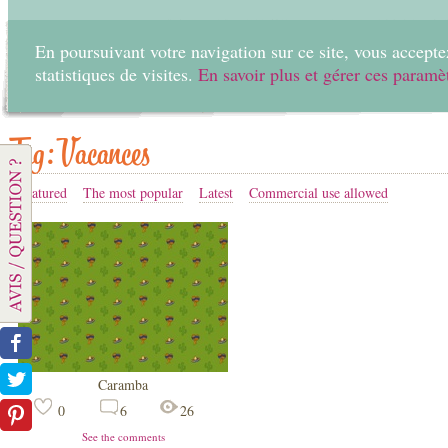
En poursuivant votre navigation sur ce site, vous acceptez
statistiques de visites.
En savoir plus et gérer ces paramè
Home
Create
Tag: Vacances
Featured
The most popular
Latest
Commercial use allowed
Caramba
0
6
26
See the comments