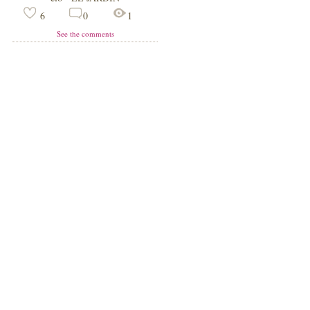
6
0
1
See the comments