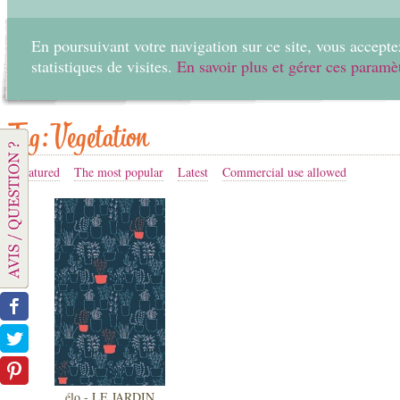
En poursuivant votre navigation sur ce site, vous acceptez
statistiques de visites.
En savoir plus et gérer ces paramè
Home
Create
Tag: Vegetation
Featured
The most popular
Latest
Commercial use allowed
élo - LE JARDIN