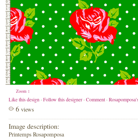
Zoom ↕
Like this design
·
Follow this designer
·
Comment
·
Rosapomposa'
6
views
Image description:
Printemps Rosapomposa