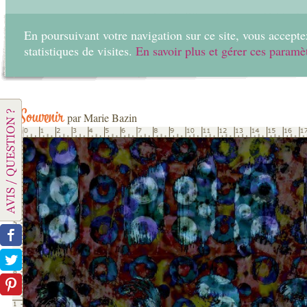
En poursuivant votre navigation sur ce site, vous acceptez
statistiques de visites.
En savoir plus et gérer ces paramè
Home
Create
Souvenir
par Marie Bazin