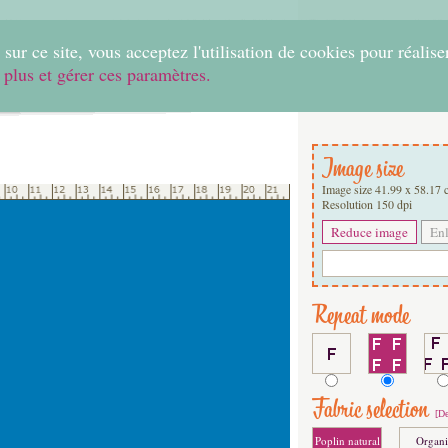
0
sur ce site, vous acceptez l'utilisation de cookies pour réalise
 plus et gérer ces paramètres.
Home
Create
Shop
Fabrics
Help
Image size
Image size
41.99
x
58.17
Resolution
150
dpi
Repeat mode
Fabric selection
[De
Poplin natural
Organi