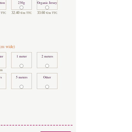
tton
230g
Organic Jersey
32.40
33.60
 TTC
€/m TTC
€/m TTC
cm wide)
ter
1 meter
2 meters
cm
rs
5 meters
Other