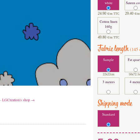
white
Sateen co
24.90
29.40
€/m TTC
€/m
Cotton linen
160g
49.80
€/m TTC
Fabric length
(
145
Sample
Fat quar
22x22cm
50x
72.5
3 meters
4 mete
·
LGCreation's shop →
Shipping mode
Standard