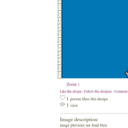
Zoom ↕
Like this design
·
Follow this designer
·
Comment
1
person likes this design
1
view
Image description:
nuage pluvieux sur fond bleu