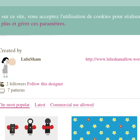
0
sur ce site, vous acceptez l'utilisation de cookies pour réalise
 plus et gérer ces paramètres.
Home
Create
Shop
Fabrics
Help
Created by
LuluSham
http://www.lulushamallow.wo
2 followers
Follow this designer
7 patterns
The most popular
Latest
Commercial use allowed