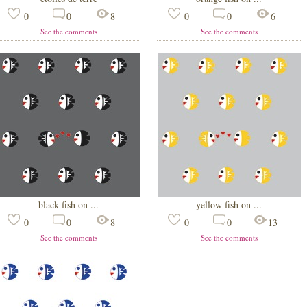
0
0
8
0
0
6
See the comments
See the comments
black fish on ...
yellow fish on ...
0
0
8
0
0
13
See the comments
See the comments