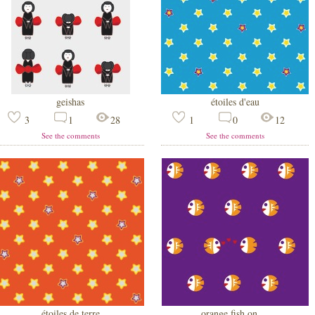
geishas
étoiles d'eau
3
1
28
1
0
12
See the comments
See the comments
étoiles de terre
orange fish on ...