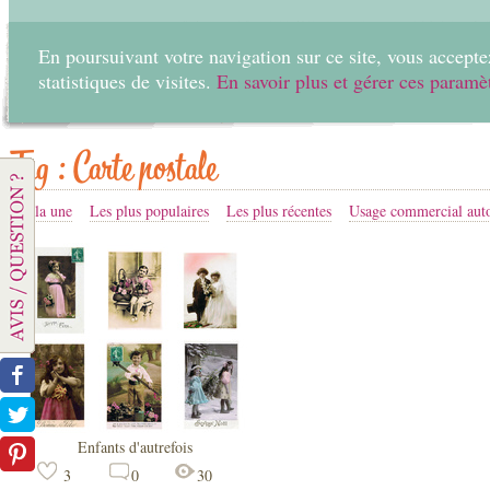
En poursuivant votre navigation sur ce site, vous acceptez
statistiques de visites.
En savoir plus et gérer ces paramè
Accueil
Créer
Tag : Carte postale
A la une
Les plus populaires
Les plus récentes
Usage commercial auto
Enfants d'autrefois
3
0
30