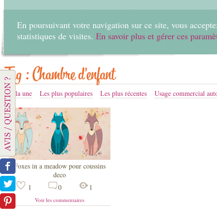
En poursuivant votre navigation sur ce site, vous acceptez
statistiques de visites.
En savoir plus et gérer ces paramè
Accueil
Créer
Tag : Chambre d'enfant
A la une
Les plus populaires
Les plus récentes
Usage commercial auto
Foxes in a meadow pour coussins
deco
1
0
1
Voir les commentaires