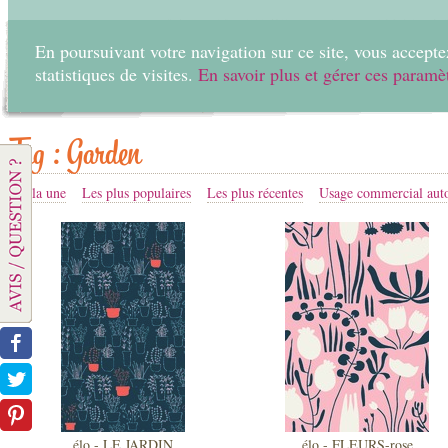
En poursuivant votre navigation sur ce site, vous acceptez
statistiques de visites.
En savoir plus et gérer ces paramè
Accueil
Créer
Tag : Garden
A la une
Les plus populaires
Les plus récentes
Usage commercial auto
élo - LE JARDIN
élo - FLEURS-rose