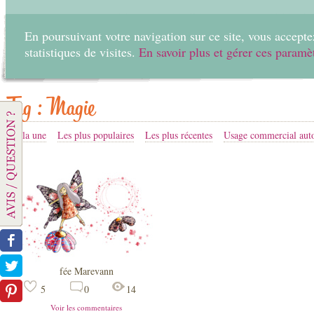
En poursuivant votre navigation sur ce site, vous acceptez
statistiques de visites.
En savoir plus et gérer ces paramè
Accueil
Créer
Tag : Magie
A la une
Les plus populaires
Les plus récentes
Usage commercial auto
fée Marevann
5
0
14
Voir les commentaires