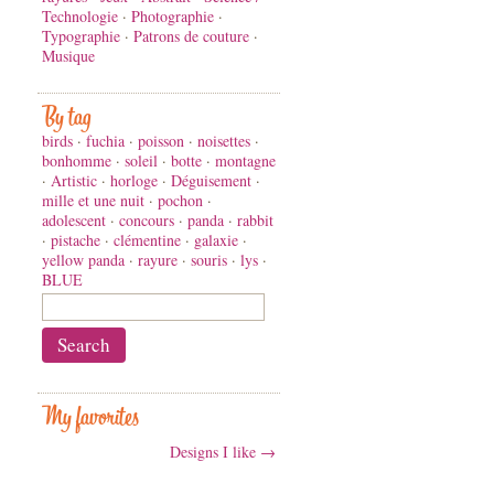
Technologie
·
Photographie
·
Typographie
·
Patrons de couture
·
Musique
By tag
birds
·
fuchia
·
poisson
·
noisettes
·
bonhomme
·
soleil
·
botte
·
montagne
·
Artistic
·
horloge
·
Déguisement
·
mille et une nuit
·
pochon
·
adolescent
·
concours
·
panda
·
rabbit
·
pistache
·
clémentine
·
galaxie
·
yellow panda
·
rayure
·
souris
·
lys
·
BLUE
My favorites
Designs I like →