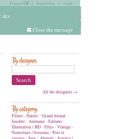
|
|
Français
Registration
Login
item in
your cart
r des
Close the message
Log in
By designer
All the designers →
By category
Fleurs
·
Nature
·
Grand format
·
Insolite
·
Animaux
·
Enfants
·
Illustration / BD
·
Fêtes
·
Vintage
·
Nourriture / boissons
·
Pois et
rayures
·
Jeux
·
Abstrait
·
Science /