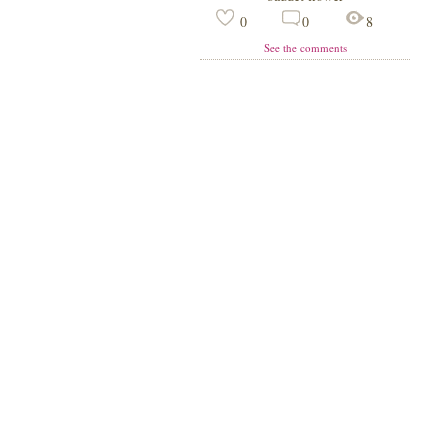
0
0
8
See the comments