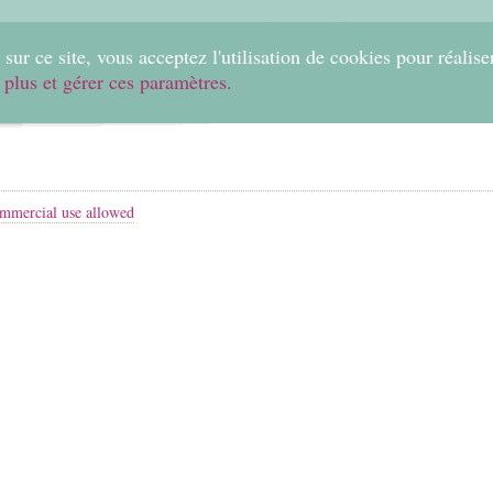
0
sur ce site, vous acceptez l'utilisation de cookies pour réalise
 plus et gérer ces paramètres.
Home
Create
Shop
Fabrics
Help
mmercial use allowed