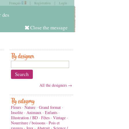
|
|
Français
Registration
Login
item in
your cart
r des
Close the message
Log in
By designer
All the designers →
By category
Fleurs
·
Nature
·
Grand format
·
Insolite
·
Animaux
·
Enfants
·
Illustration / BD
·
Fêtes
·
Vintage
·
Nourriture / boissons
·
Pois et
rayures
·
Jeux
·
Abstrait
·
Science /