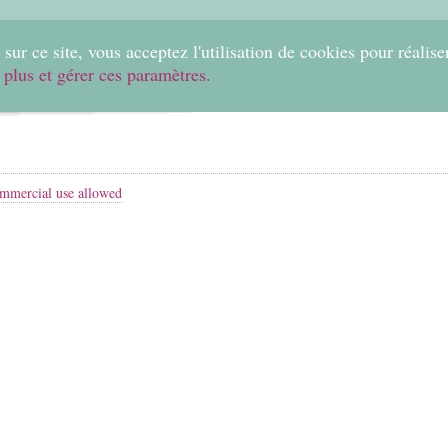
0
sur ce site, vous acceptez l'utilisation de cookies pour réalise
 plus et gérer ces paramètres.
Home
Create
Shop
Fabrics
Help
mmercial use allowed