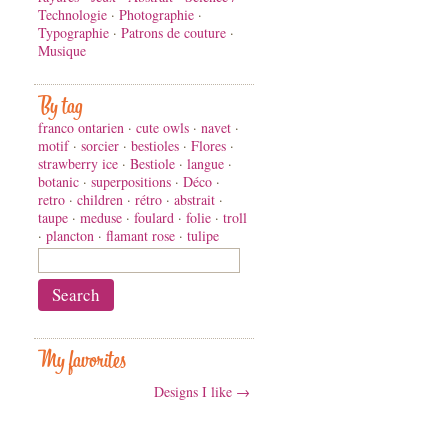
Technologie
·
Photographie
·
Typographie
·
Patrons de couture
·
Musique
By tag
franco ontarien
·
cute owls
·
navet
·
motif
·
sorcier
·
bestioles
·
Flores
·
strawberry ice
·
Bestiole
·
langue
·
botanic
·
superpositions
·
Déco
·
retro
·
children
·
rétro
·
abstrait
·
taupe
·
meduse
·
foulard
·
folie
·
troll
·
plancton
·
flamant rose
·
tulipe
My favorites
Designs I like →