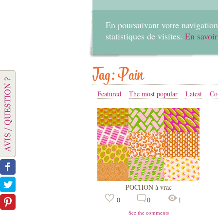
En poursuivant votre navigation 
statistiques de visites.
En savoir
Tag: Pain
Featured
The most popular
Latest
Co
POCHON à vrac
0
0
1
See the comments