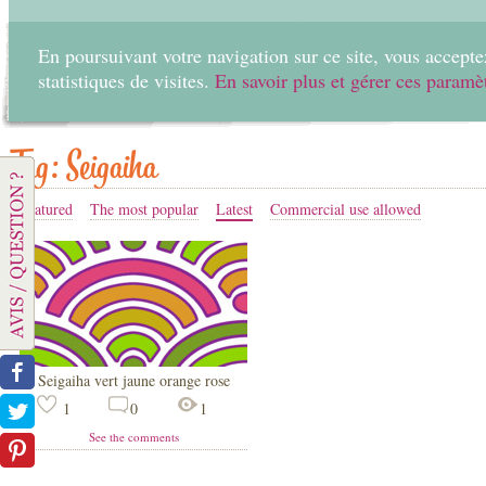
En poursuivant votre navigation sur ce site, vous acceptez
statistiques de visites.
En savoir plus et gérer ces paramè
Home
Create
Tag: Seigaiha
Featured
The most popular
Latest
Commercial use allowed
Seigaiha vert jaune orange rose
1
0
1
See the comments