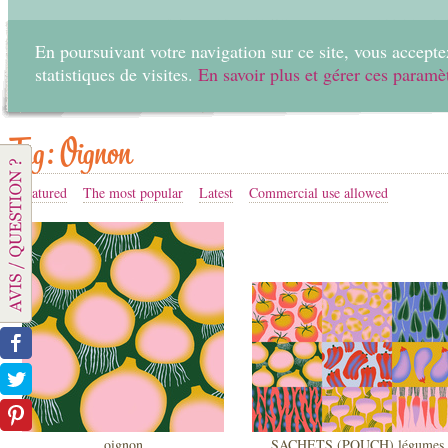
En poursuivant votre navigation sur ce site, vous acceptez
statistiques de visites.
En savoir plus et gérer ces paramè
Home
Create
Tag: Oignon
Featured
The most popular
Latest
Commercial use allowed
oignon
SACHETS (POUCH) légumes