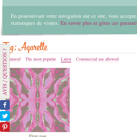
En poursuivant votre navigation sur ce site, vous acceptez
statistiques de visites.
En savoir plus et gérer ces paramè
Home
Create
Tag: Aqarelle
Featured
The most popular
Latest
Commercial use allowed
Fleur rose