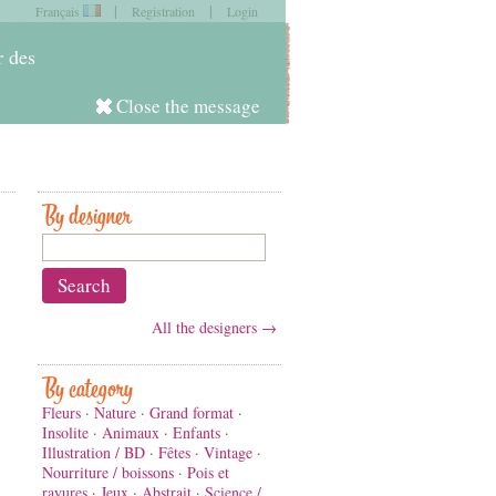
|
|
Français
Registration
Login
item in
your cart
r des
Close the message
Log in
By designer
All the designers →
By category
Fleurs
·
Nature
·
Grand format
·
Insolite
·
Animaux
·
Enfants
·
Illustration / BD
·
Fêtes
·
Vintage
·
Nourriture / boissons
·
Pois et
rayures
·
Jeux
·
Abstrait
·
Science /