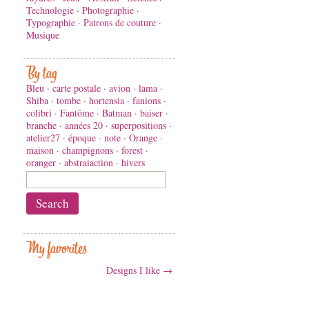
Technologie
·
Photographie
·
Typographie
·
Patrons de couture
·
Musique
By tag
Bleu
·
carte postale
·
avion
·
lama
·
Shiba
·
tombe
·
hortensia
·
fanions
·
colibri
·
Fantôme
·
Batman
·
baiser
·
branche
·
années 20
·
superpositions
·
atelier27
·
époque
·
note
·
Orange
·
maison
·
champignons
·
forest
·
oranger
·
abstraiaction
·
hivers
My favorites
Designs I like →