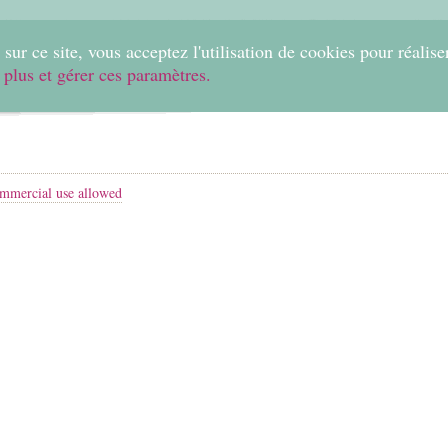
0
sur ce site, vous acceptez l'utilisation de cookies pour réalise
 plus et gérer ces paramètres.
Home
Create
Shop
Fabrics
Help
mmercial use allowed