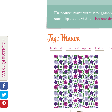
En poursuivant votre navigation 
statistiques de visites.
En savoir
Tag: Mauve
Featured
The most popular
Latest
Co
hortensia