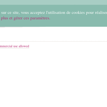
0
sur ce site, vous acceptez l'utilisation de cookies pour réalise
 plus et gérer ces paramètres.
Home
Create
Shop
Fabrics
Help
mmercial use allowed