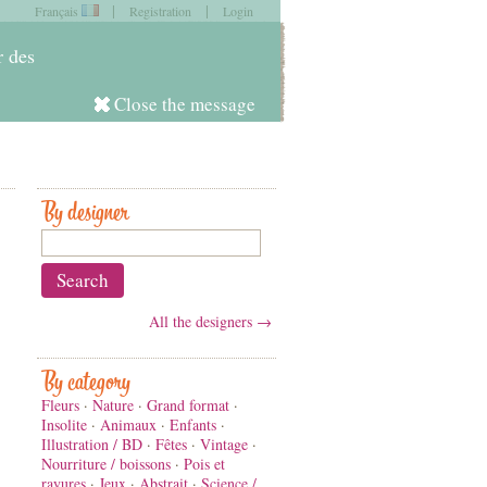
|
|
Français
Registration
Login
item in
your cart
r des
Close the message
Log in
By designer
All the designers →
By category
Fleurs
·
Nature
·
Grand format
·
Insolite
·
Animaux
·
Enfants
·
Illustration / BD
·
Fêtes
·
Vintage
·
Nourriture / boissons
·
Pois et
rayures
·
Jeux
·
Abstrait
·
Science /