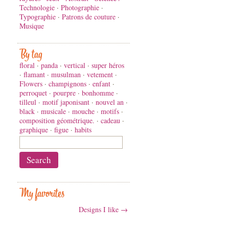
Technologie
·
Photographie
·
Typographie
·
Patrons de couture
·
Musique
By tag
floral
·
panda
·
vertical
·
super héros
·
flamant
·
musulman
·
vetement
·
Flowers
·
champignons
·
enfant
·
perroquet
·
pourpre
·
bonhomme
·
tilleul
·
motif japonisant
·
nouvel an
·
black
·
musicale
·
mouche
·
motifs
·
composition géométrique.
·
cadeau
·
graphique
·
figue
·
habits
My favorites
Designs I like →