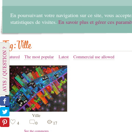
En poursuivant votre navigation sur ce site, vous acceptez
statistiques de visites.
En savoir plus et gérer ces paramè
Home
Create
Tag: Ville
Featured
The most popular
Latest
Commercial use allowed
Ville
4
0
17
See the comments