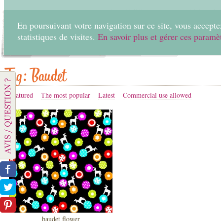
En poursuivant votre navigation sur ce site, vous acceptez
statistiques de visites.
En savoir plus et gérer ces paramè
Home
Create
Tag: Baudet
Featured
The most popular
Latest
Commercial use allowed
baudet flower