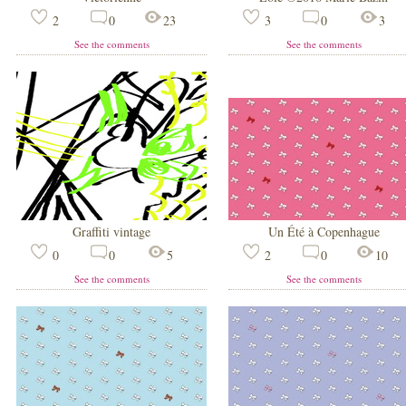
2
0
23
3
0
3
See the comments
See the comments
Graffiti vintage
Un Été à Copenhague
0
0
5
2
0
10
See the comments
See the comments