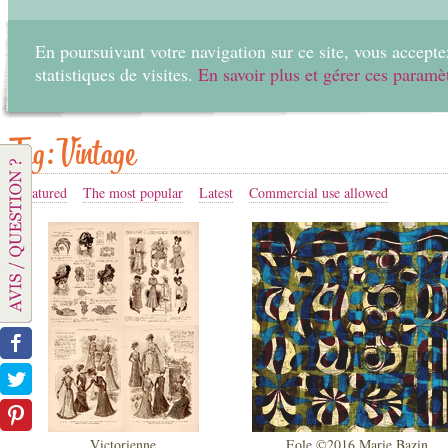
En poursuivant votre navigation sur ce site, vous acceptez
statistiques de visites.
En savoir plus et gérer ces paramè
Home
Create
Tag: Vintage
Featured
The most popular
Latest
Commercial use allowed
Victorienne
Eole ©2016 Marie Bazin