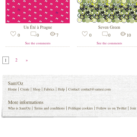
Un Été à Prague
Seven Green
0
0
7
0
0
10
See the comments
See the comments
2
»
1
Sam'Oz
|
|
|
|
|
Home
Create
Shop
Fabrics
Help
Contact:
contact@samoz.com
More informations
|
|
|
|
Who is Sam'Oz
Terms and conditions
Politique cookies
Follow us on Twitter
Join