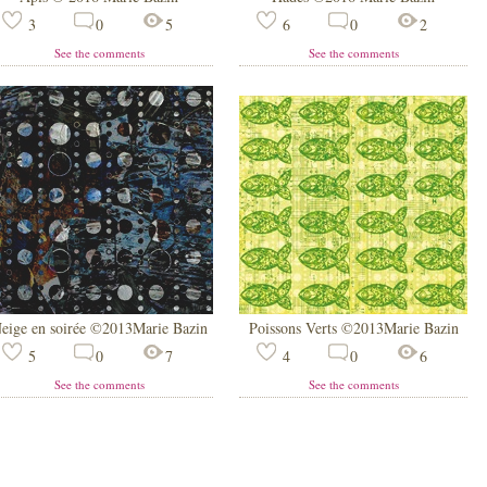
3
0
5
6
0
2
See the comments
See the comments
eige en soirée ©2013Marie Bazin
Poissons Verts ©2013Marie Bazin
5
0
7
4
0
6
See the comments
See the comments