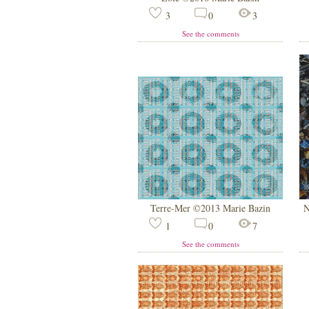
3
0
3
See the comments
Terre-Mer ©2013 Marie Bazin
N
1
0
7
See the comments