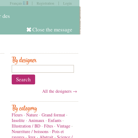
|
|
Français
Registration
Login
item in
your cart
r des
Close the message
Log in
By designer
All the designers →
By category
Fleurs
·
Nature
·
Grand format
·
Insolite
·
Animaux
·
Enfants
·
Illustration / BD
·
Fêtes
·
Vintage
·
Nourriture / boissons
·
Pois et
rayures
·
Jeux
·
Abstrait
·
Science /