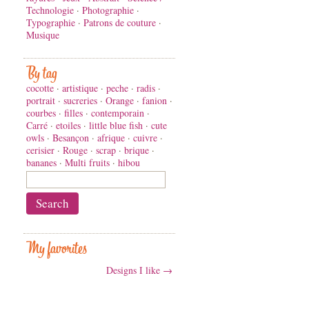
Technologie
·
Photographie
·
Typographie
·
Patrons de couture
·
Musique
By tag
cocotte
·
artistique
·
peche
·
radis
·
portrait
·
sucreries
·
Orange
·
fanion
·
courbes
·
filles
·
contemporain
·
Carré
·
etoiles
·
little blue fish
·
cute
owls
·
Besançon
·
afrique
·
cuivre
·
cerisier
·
Rouge
·
scrap
·
brique
·
bananes
·
Multi fruits
·
hibou
My favorites
Designs I like →