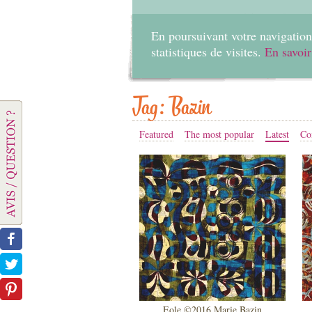
En poursuivant votre navigation 
statistiques de visites.
En savoir
Tag: Bazin
Featured
The most popular
Latest
Co
Eole ©2016 Marie Bazin