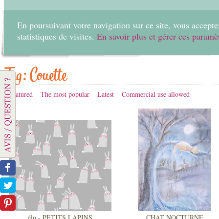
En poursuivant votre navigation sur ce site, vous acceptez
statistiques de visites.
En savoir plus et gérer ces paramè
Home
Create
Tag: Couette
Featured
The most popular
Latest
Commercial use allowed
élo - PETITS LAPINS
CHAT NOCTURNE