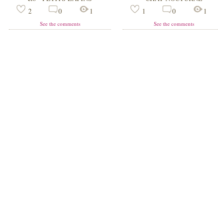
2
0
1
1
0
1
See the comments
See the comments