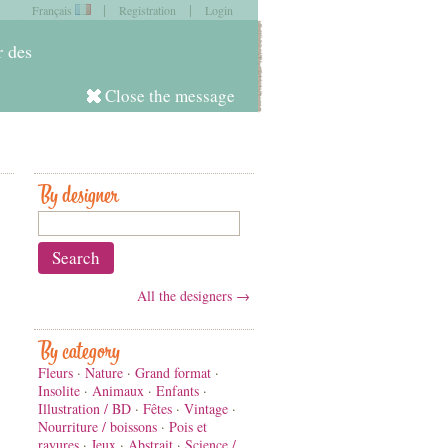
|
|
Français
Registration
Login
item in
your cart
r des
Close the message
Log in
By designer
All the designers →
By category
Fleurs
·
Nature
·
Grand format
·
Insolite
·
Animaux
·
Enfants
·
Illustration / BD
·
Fêtes
·
Vintage
·
Nourriture / boissons
·
Pois et
rayures
·
Jeux
·
Abstrait
·
Science /