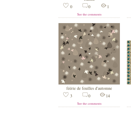
0
0
1
See the comments
féérie de feuilles d'automne
3
0
14
See the comments