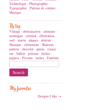
Technologie
·
Photographie
·
Typographie
·
Patrons de couture
·
Musique
By tag
Vintage
·
abstraiaction
·
animaux
·
montagne
·
oriental
·
illustration
·
surf
·
marin
·
pâques
·
abstrait
·
Musique
·
clémentine
·
Blaireau
·
pattern
·
chocolat
·
queue
·
rosace
·
sur
·
ballon
·
poireau
·
fuchia
·
pajaros
·
Pivoine
·
taches
·
Fantôme
My favorites
Designs I like →