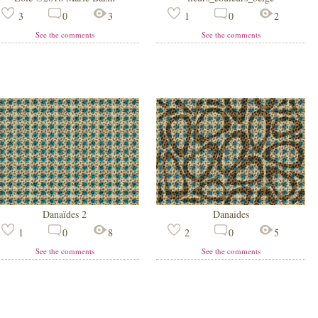
3
0
3
1
0
2
See the comments
See the comments
Danaïdes 2
Danaides
1
0
8
2
0
5
See the comments
See the comments