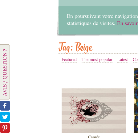
En poursuivant votre navigation 
statistiques de visites.
En savoir
Tag: Beige
Featured
The most popular
Latest
Co
Camée