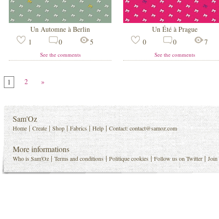
Un Automne à Berlin
Un Été à Prague
1
0
5
0
0
7
See the comments
See the comments
2
»
1
Sam'Oz
|
|
|
|
|
Home
Create
Shop
Fabrics
Help
Contact:
contact@samoz.com
More informations
|
|
|
|
Who is Sam'Oz
Terms and conditions
Politique cookies
Follow us on Twitter
Join