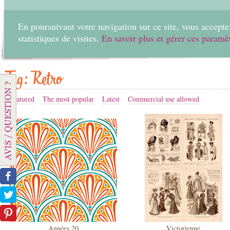
En poursuivant votre navigation sur ce site, vous acceptez
statistiques de visites.
En savoir plus et gérer ces paramè
Home
Create
Tag: Retro
Featured
The most popular
Latest
Commercial use allowed
Années 20
Victorienne