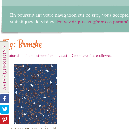
En poursuivant votre navigation sur ce site, vous acceptez
statistiques de visites.
En savoir plus et gérer ces paramè
Home
Create
Tag: Branche
Featured
The most popular
Latest
Commercial use allowed
oiseaux sur branche fond bleu