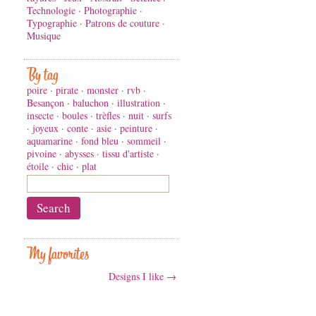
Technologie
·
Photographie
·
Typographie
·
Patrons de couture
·
Musique
By tag
poire
·
pirate
·
monster
·
rvb
·
Besançon
·
baluchon
·
illustration
·
insecte
·
boules
·
trèfles
·
nuit
·
surfs
·
joyeux
·
conte
·
asie
·
peinture
·
aquamarine
·
fond bleu
·
sommeil
·
pivoine
·
abysses
·
tissu d'artiste
·
étoile
·
chic
·
plat
My favorites
Designs I like →