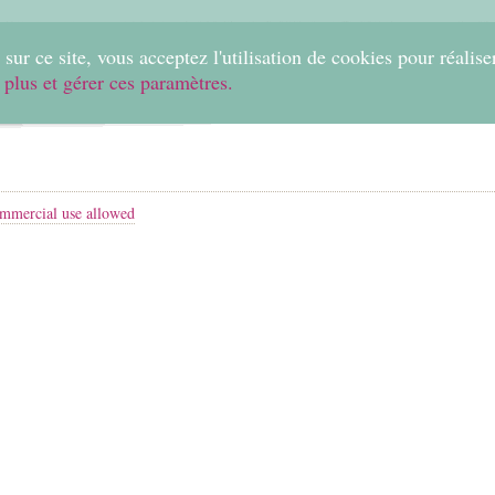
0
sur ce site, vous acceptez l'utilisation de cookies pour réalise
 plus et gérer ces paramètres.
Home
Create
Shop
Fabrics
Help
mmercial use allowed