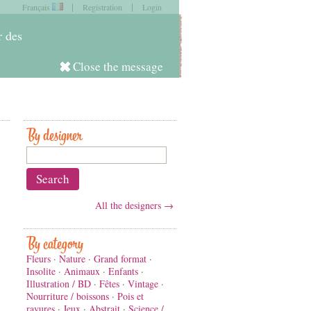
|
|
Français
Registration
Login
item in
your cart
r des
Close the message
Log in
By designer
All the designers →
By category
Fleurs
·
Nature
·
Grand format
·
Insolite
·
Animaux
·
Enfants
·
Illustration / BD
·
Fêtes
·
Vintage
·
Nourriture / boissons
·
Pois et
rayures
·
Jeux
·
Abstrait
·
Science /