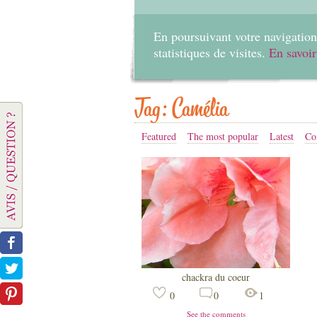
En poursuivant votre navigation 
statistiques de visites.
En savoir
Tag: Camélia
Featured
The most popular
Latest
Co
chackra du coeur
0
0
1
See the comments