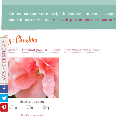
En poursuivant votre navigation sur ce site, vous acceptez
statistiques de visites.
En savoir plus et gérer ces paramè
Home
Create
Tag: Chackra
Featured
The most popular
Latest
Commercial use allowed
chackra du coeur
0
0
1
See the comments