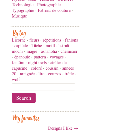
Technologie
·
Photographie
·
Typographie
·
Patrons de couture
·
Musique
By tag
Licorne
·
fleurs
·
répétitions
·
fanions
·
capitale
·
Tâche
·
motif abstrait
·
mochi
·
magie
·
ashanoha
·
chemisier
·
épanouie
·
pattern
·
voyages
·
fantôm
·
night owls
·
atelier de
capucine
·
coloré
·
coussin
·
années
20
·
araignée
·
lire
·
courses
·
trèfle
·
wolf
My favorites
Designs I like →