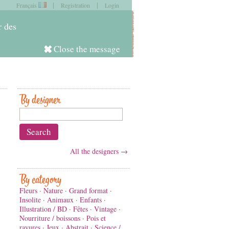
|
|
Français
Registration
Login
item in
your cart
r des
Close the message
Log in
By designer
All the designers →
By category
Fleurs
·
Nature
·
Grand format
·
Insolite
·
Animaux
·
Enfants
·
Illustration / BD
·
Fêtes
·
Vintage
·
Nourriture / boissons
·
Pois et
rayures
·
Jeux
·
Abstrait
·
Science /