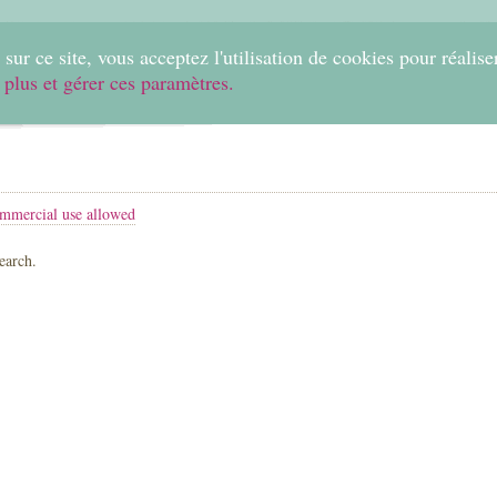
0
sur ce site, vous acceptez l'utilisation de cookies pour réalise
 plus et gérer ces paramètres.
Home
Create
Shop
Fabrics
Help
mmercial use allowed
search.