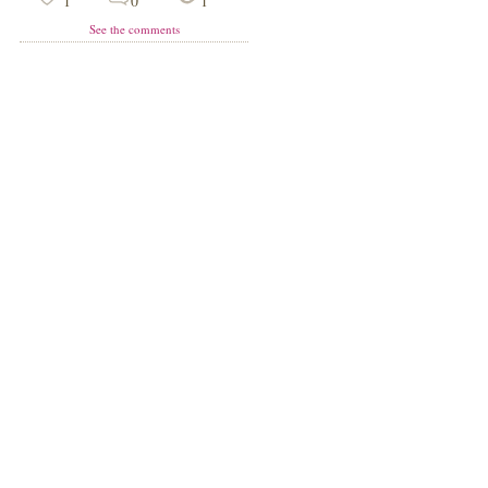
1
0
1
See the comments