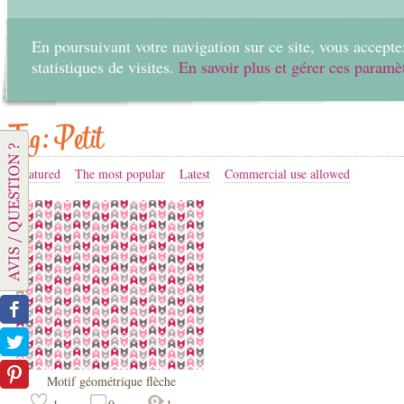
En poursuivant votre navigation sur ce site, vous acceptez
statistiques de visites.
En savoir plus et gérer ces paramè
Home
Create
Tag: Petit
Featured
The most popular
Latest
Commercial use allowed
Motif géométrique flèche