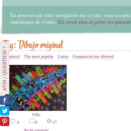
En poursuivant votre navigation sur ce site, vous acceptez
statistiques de visites.
En savoir plus et gérer ces paramè
Home
Create
Tag: Dibujo original
Featured
The most popular
Latest
Commercial use allowed
Ville
4
0
17
See the comments