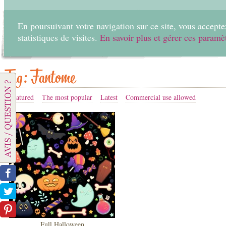
En poursuivant votre navigation sur ce site, vous acceptez
statistiques de visites.
En savoir plus et gérer ces paramè
Home
Create
Tag: Fantome
Featured
The most popular
Latest
Commercial use allowed
Full Halloween