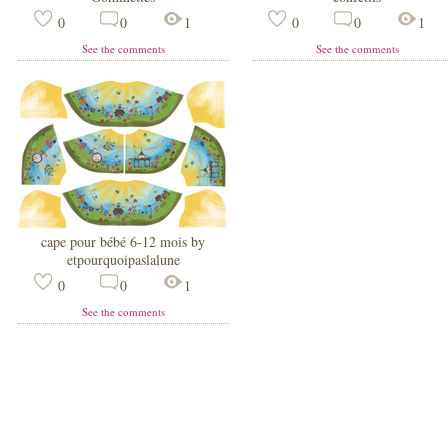
0
0
1
0
0
1
See the comments
See the comments
cape pour bébé 6-12 mois by
etpourquoipaslalune
0
0
1
See the comments