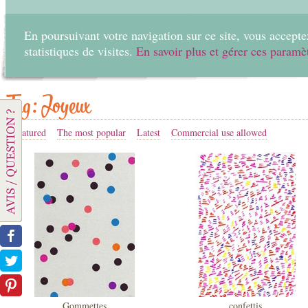
En poursuivant votre navigation sur ce site, vous acceptez
statistiques de visites.
En savoir plus et gérer ces paramè
Home
Create
Tag: Joyeux
Featured
The most popular
Latest
Commercial use allowed
Gommettes
confettis