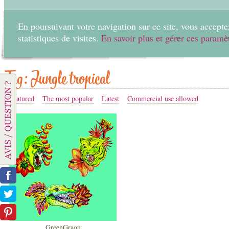
En poursuivant votre navigation sur ce site, vous acceptez
statistiques de visites.
En savoir plus et gérer ces paramè
Home
Create
Tag: Jungle tropical
Featured
The most popular
Latest
Commercial use allowed
GreenGraou