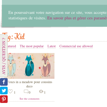
En poursuivant votre navigation sur ce site, vous acceptez
statistiques de visites.
En savoir plus et gérer ces paramè
Home
Create
Tag: Kid
Featured
The most popular
Latest
Commercial use allowed
Foxes in a meadow pour coussins
deco
1
0
1
See the comments